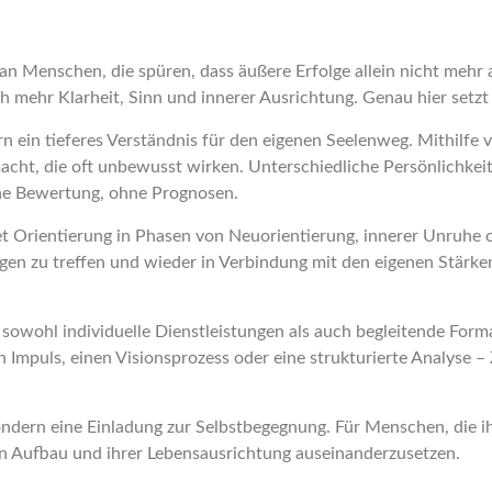
 an Menschen, die spüren, dass äußere Erfolge allein nicht mehr
h mehr Klarheit, Sinn und innerer Ausrichtung. Genau hier setzt
ern ein tieferes Verständnis für den eigenen Seelenweg. Mithil
acht, die oft unbewusst wirken. Unterschiedliche Persönlichke
ne Bewertung, ohne Prognosen.
et Orientierung in Phasen von Neuorientierung, innerer Unruhe 
gen zu treffen und wieder in Verbindung mit den eigenen Stärk
owohl individuelle Dienstleistungen als auch begleitende Format
 Impuls, einen Visionsprozess oder eine strukturierte Analyse 
sondern eine Einladung zur Selbstbegegnung. Für Menschen, die
eren Aufbau und ihrer Lebensausrichtung auseinanderzusetzen.