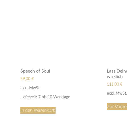
Speech of Soul
Lass Dein
wirklich
59,00
€
111,00
€
exkl. MwSt.
exkl. MwSt.
Lieferzeit:
7 bis 10 Werktage
Zur Vorbe
In den Warenkorb