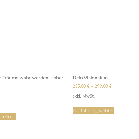
e Träume wahr werden – aber
Dein Visionsfilm
235,00
€
–
299,00
€
exkl. MwSt.
Ausführung wählen
stellung