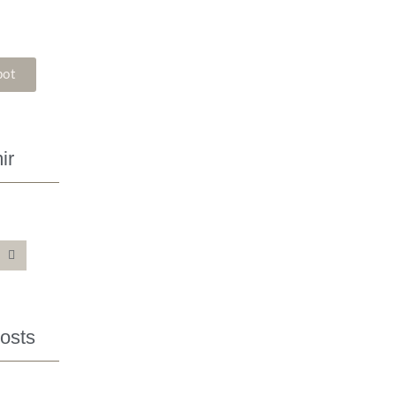
bot
ir
Posts