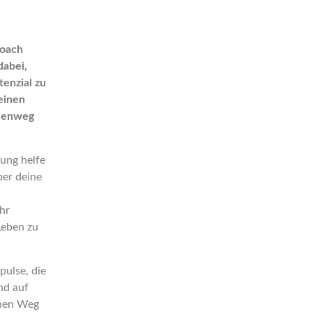
Coach
dabei,
tenzial zu
einen
elenweg
ung helfe
über deine
hr
Leben zu
pulse, die
nd auf
chen Weg