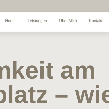
Home
Leistungen
Über Mich
Kontakt
mkeit am
latz – wi