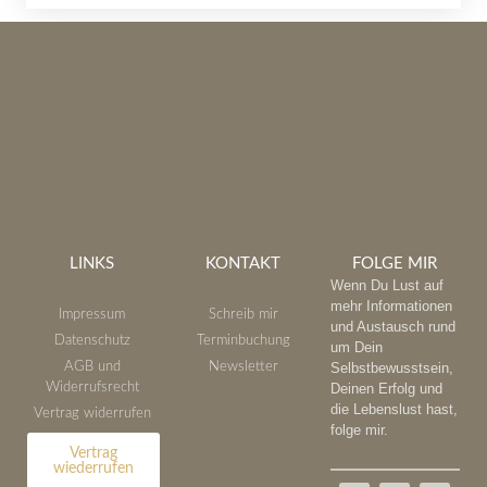
LINKS
KONTAKT
FOLGE MIR
Wenn Du Lust auf
mehr Informationen
Impressum
Schreib mir
und Austausch rund
Datenschutz
Terminbuchung
um Dein
AGB und
Newsletter
Selbstbewusstsein,
Widerrufsrecht
Deinen Erfolg und
die Lebenslust hast,
Vertrag widerrufen
folge mir.
Vertrag
wiederrufen