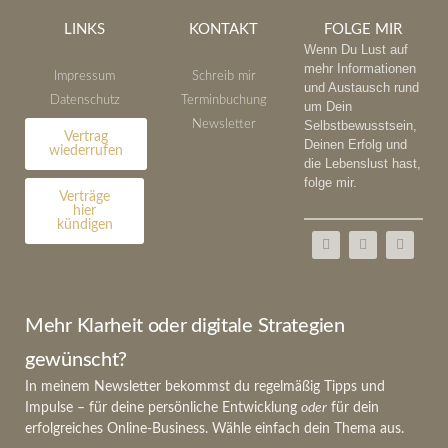
LINKS
KONTAKT
FOLGE MIR
Wenn Du Lust auf
mehr Informationen
Impressum
Schreib mir
und Austausch rund
Datenschutz
Terminbuchung
um Dein
Newsletter
Selbstbewusstsein,
Vertrag
Deinen Erfolg und
wiederrufen
die Lebenslust hast,
folge mir.
Verträge
hier
kündigen
Mehr Klarheit oder digitale Strategien
gewünscht?
In meinem Newsletter bekommst du regelmäßig Tipps und
Impulse – für deine persönliche Entwicklung
oder
für dein
erfolgreiches Online-Business. Wähle einfach dein Thema aus.